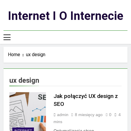
Skip
to
Internet I O Internecie
content
Home
ux design
ux design
Jak połączyć UX design z
SEO
admin
8 miesięcy ago
0
4
mins
Optymalizacja stron
INTERNET