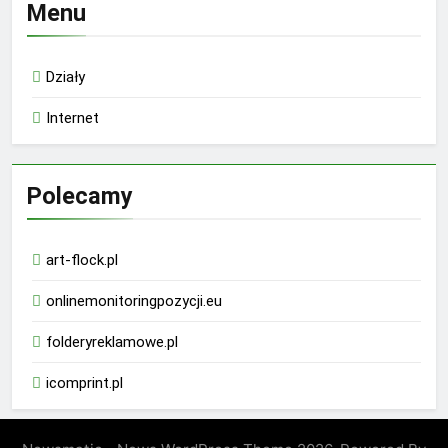
Menu
Działy
Internet
Polecamy
art-flock.pl
onlinemonitoringpozycji.eu
folderyreklamowe.pl
icomprint.pl