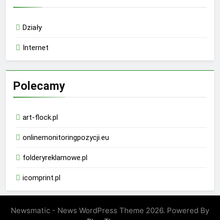
Działy
Internet
Polecamy
art-flock.pl
onlinemonitoringpozycji.eu
folderyreklamowe.pl
icomprint.pl
Newsmatic - News WordPress Theme 2026. Powered By