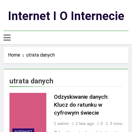
Skip
to
Internet I O Internecie
content
Home
utrata danych
utrata danych
Odzyskiwanie danych:
Klucz do ratunku w
cyfrowym świecie
admin
2 lata ago
0
3 mins
INTERNET