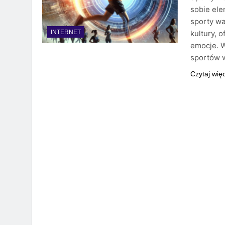
sobie ele
sporty wal
kultury, 
INTERNET
emocje. W
sportów w
Czytaj wię