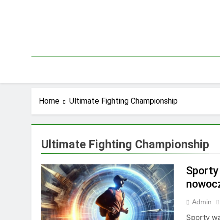
Skip
to
content
Home
Ultimate Fighting Championship
Ultimate Fighting Championship
Sporty 
nowocz
Admin
Sporty wa