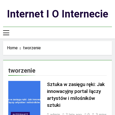
Skip
to
Internet I O Internecie
content
Home
tworzenie
tworzenie
Sztuka w zasięgu ręki: Jak
innowacyjny portal łączy
artystów i miłośników
sztuki
admin
2 lata ago
0
3 mins
INTERNET