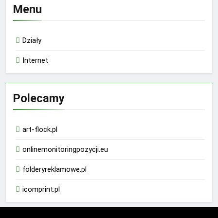
Menu
Działy
Internet
Polecamy
art-flock.pl
onlinemonitoringpozycji.eu
folderyreklamowe.pl
icomprint.pl