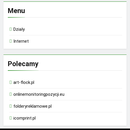
Menu
Działy
Internet
Polecamy
art-flock.pl
onlinemonitoringpozycji.eu
folderyreklamowe.pl
icomprint.pl