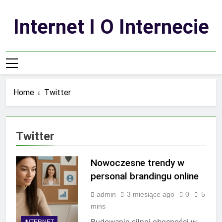
Skip
to
Internet I O Internecie
content
Home
Twitter
Twitter
Nowoczesne trendy w
personal brandingu online
admin
3 miesiące ago
0
5
mins
Budowanie silnej obecności w
INTERNET