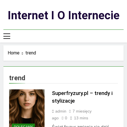
Skip
to
Internet I O Internecie
content
Home
trend
trend
Superfryzury.pl – trendy i
stylizacje
admin
7 miesięcy
ago
0
13 mins
Świat fryzur zmienia się dziś
POLECAMY