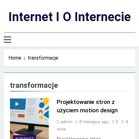
Skip
to
Internet I O Internecie
content
Home
transformacje
transformacje
Projektowanie stron z
użyciem motion design
admin
8 miesięcy ago
0
4
mins
Projektowanie stron
INTERNET