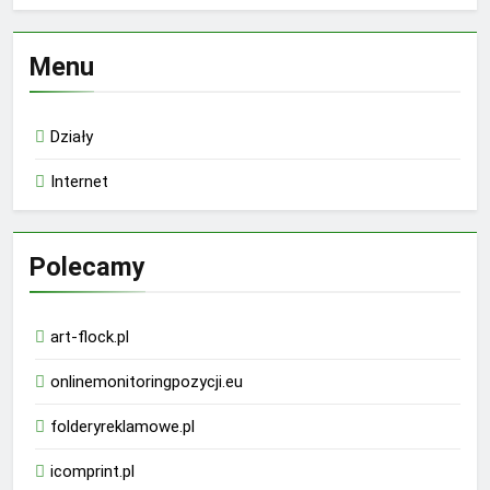
Menu
Działy
Internet
Polecamy
art-flock.pl
onlinemonitoringpozycji.eu
folderyreklamowe.pl
icomprint.pl