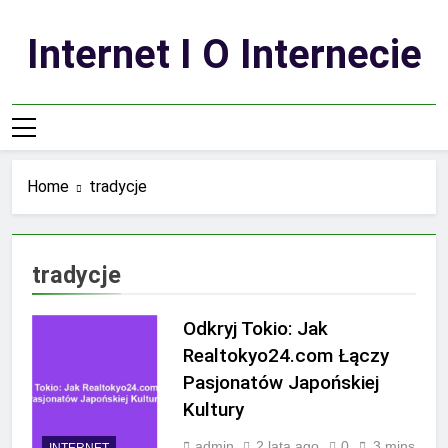
Skip
to
Internet I O Internecie
content
Home
tradycje
tradycje
Odkryj Tokio: Jak
Realtokyo24.com Łączy
Pasjonatów Japońskiej
Kultury
admin
2 lata ago
0
3 mins
INTERNET