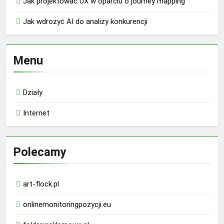
Jak projektować UX w oparciu o journey mapping
Jak wdrożyć AI do analizy konkurencji
Menu
Działy
Internet
Polecamy
art-flock.pl
onlinemonitoringpozycji.eu