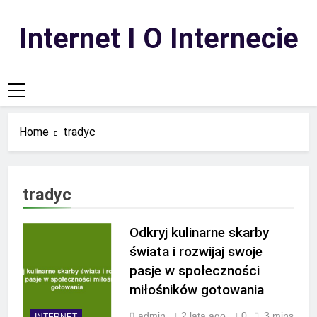
Skip
to
Internet I O Internecie
content
Home
tradyc
tradyc
Odkryj kulinarne skarby
świata i rozwijaj swoje
pasje w społeczności
miłośników gotowania
admin
2 lata ago
0
3 mins
INTERNET