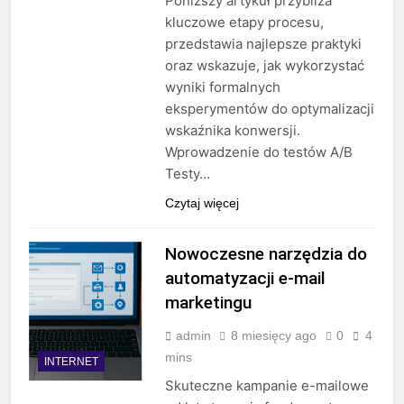
Poniższy artykuł przybliża
kluczowe etapy procesu,
przedstawia najlepsze praktyki
oraz wskazuje, jak wykorzystać
wyniki formalnych
eksperymentów do optymalizacji
wskaźnika konwersji.
Wprowadzenie do testów A/B
Testy…
Czytaj więcej
Nowoczesne narzędzia do
automatyzacji e-mail
marketingu
admin
8 miesięcy ago
0
4
mins
INTERNET
Skuteczne kampanie e-mailowe