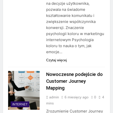
na decyzje użytkownika,
pozwala na świadome
kształtowanie komunikatu i
zwiększenie współczynnika
konwersji. Znaczenie
psychologii koloru w marketingu
internetowym Psychologia
koloru to nauka o tym, jak
emocje…
Czytaj więcej
Nowoczesne podejście do
Customer Journey
Mapping
admin
6 miesięcy ago
0
4
mins
INTERNET
Zrozumienie Customer Journey