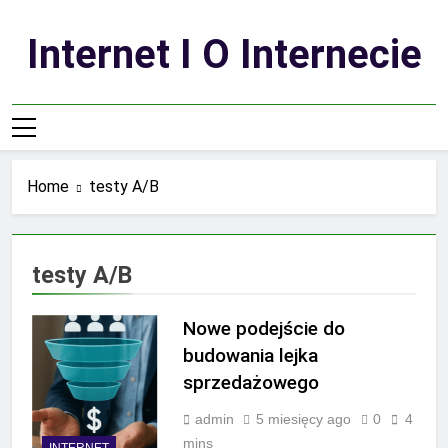
Skip
to
Internet I O Internecie
content
Home
testy A/B
testy A/B
Nowe podejście do
budowania lejka
sprzedażowego
admin
5 miesięcy ago
0
4
mins
INTERNET