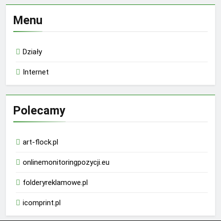
Menu
Działy
Internet
Polecamy
art-flock.pl
onlinemonitoringpozycji.eu
folderyreklamowe.pl
icomprint.pl