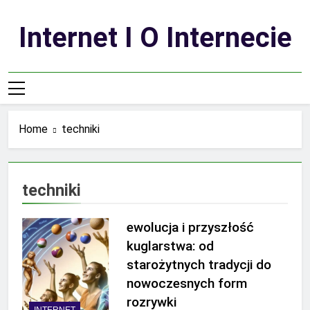
Skip
to
Internet I O Internecie
content
Home
techniki
techniki
ewolucja i przyszłość
kuglarstwa: od
starożytnych tradycji do
nowoczesnych form
rozrywki
INTERNET