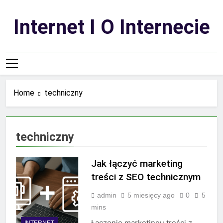
Skip
to
Internet I O Internecie
content
Home
techniczny
techniczny
Jak łączyć marketing
treści z SEO technicznym
admin
5 miesięcy ago
0
5
mins
Łączenie marketingu treści z
INTERNET