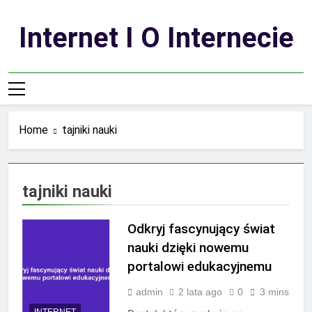
Skip
to
Internet I O Internecie
content
Home
tajniki nauki
tajniki nauki
Odkryj fascynujący świat
nauki dzięki nowemu
portalowi edukacyjnemu
admin
2 lata ago
0
3 mins
INTERNET