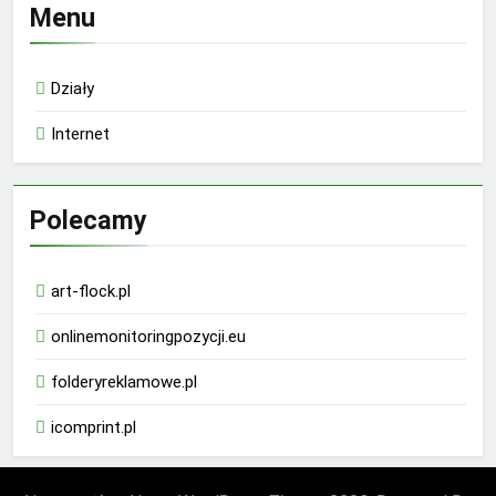
Menu
Działy
Internet
Polecamy
art-flock.pl
onlinemonitoringpozycji.eu
folderyreklamowe.pl
icomprint.pl