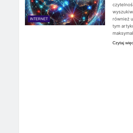
czytelnoś
wyszukiwa
również u
INTERNET
tym artyk
maksymal
Czytaj wię