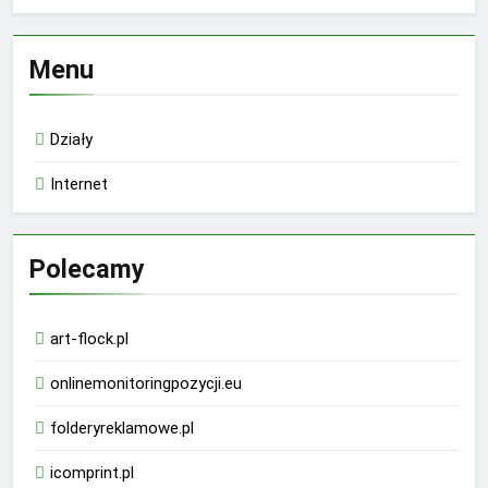
Menu
Działy
Internet
Polecamy
art-flock.pl
onlinemonitoringpozycji.eu
folderyreklamowe.pl
icomprint.pl