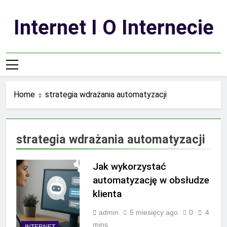
Skip
to
Internet I O Internecie
content
Home
strategia wdrażania automatyzacji
strategia wdrażania automatyzacji
Jak wykorzystać
automatyzację w obsłudze
klienta
admin
5 miesięcy ago
0
4
mins
INTERNET