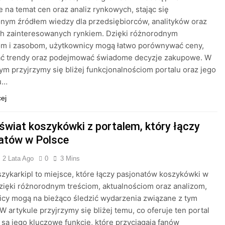
e na temat cen oraz analiz rynkowych, stając się
nym źródłem wiedzy dla przedsiębiorców, analityków oraz
ch zainteresowanych rynkiem. Dzięki różnorodnym
om i zasobom, użytkownicy mogą łatwo porównywać ceny,
ać trendy oraz podejmować świadome decyzje zakupowe. W
tym przyjrzymy się bliżej funkcjonalnościom portalu oraz jego
u…
cej
 świat koszykówki z portalem, który łączy
atów w Polsce
2 Lata Ago
0
3 Mins
szykarkipl to miejsce, które łączy pasjonatów koszykówki w
zięki różnorodnym treściom, aktualnościom oraz analizom,
cy mogą na bieżąco śledzić wydarzenia związane z tym
W artykule przyjrzymy się bliżej temu, co oferuje ten portal
e są jego kluczowe funkcje, które przyciągają fanów