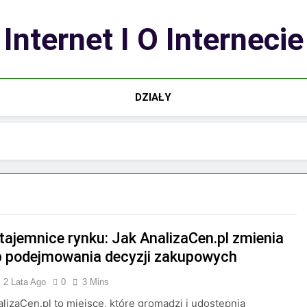
Internet I O Internecie
DZIAŁY
 tajemnice rynku: Jak AnalizaCen.pl zmienia
 podejmowania decyzji zakupowych
2 Lata Ago
0
3 Mins
alizaCen.pl to miejsce, które gromadzi i udostępnia