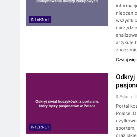
informacj
nieocenio
wszystki
INTERNET
narzędzi
analizow
artykule 
znaczeni
Czytaj wię
Odkryj
pasjon
Admin
Portal ko
Polsce. D
użytkowni
sportem. 
INTERNET
oraz jaki