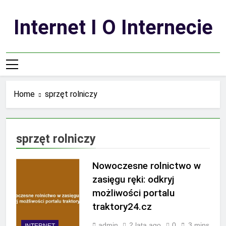
Skip
to
Internet I O Internecie
content
Home
sprzęt rolniczy
sprzęt rolniczy
Nowoczesne rolnictwo w
zasięgu ręki: odkryj
możliwości portalu
traktory24.cz
admin
2 lata ago
0
3 mins
INTERNET