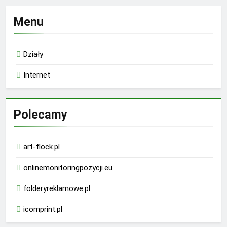
Menu
Działy
Internet
Polecamy
art-flock.pl
onlinemonitoringpozycji.eu
folderyreklamowe.pl
icomprint.pl