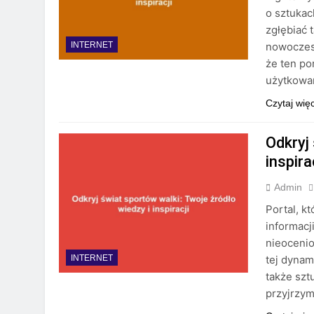
o sztukac
zgłębiać 
nowoczesn
INTERNET
że ten po
użytkowa
Czytaj wię
Odkryj 
inspira
Admin
Portal, k
informacj
nieocenio
tej dynami
INTERNET
także szt
przyjrzym