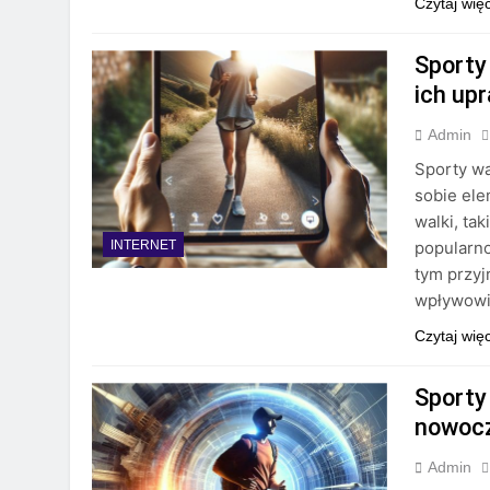
Czytaj wię
Sporty 
ich up
Admin
Sporty wa
sobie ele
walki, ta
popularno
INTERNET
tym przyj
wpływowi
Czytaj wię
Sporty 
nowocz
Admin