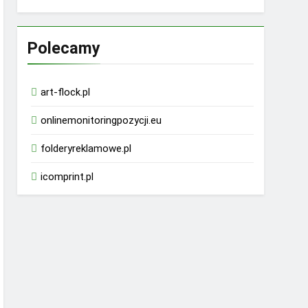
Polecamy
art-flock.pl
onlinemonitoringpozycji.eu
folderyreklamowe.pl
icomprint.pl