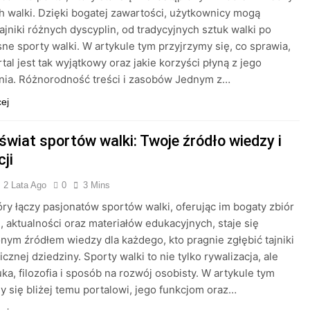
h walki. Dzięki bogatej zawartości, użytkownicy mogą
tajniki różnych dyscyplin, od tradycyjnych sztuk walki po
e sporty walki. W artykule tym przyjrzymy się, co sprawia,
rtal jest tak wyjątkowy oraz jakie korzyści płyną z jego
nia. Różnorodność treści i zasobów Jednym z…
cej
świat sportów walki: Twoje źródło wiedzy i
cji
2 Lata Ago
0
3 Mins
tóry łączy pasjonatów sportów walki, oferując im bogaty zbiór
i, aktualności oraz materiałów edukacyjnych, staje się
nym źródłem wiedzy dla każdego, kto pragnie zgłębić tajniki
cznej dziedziny. Sporty walki to nie tylko rywalizacja, ale
uka, filozofia i sposób na rozwój osobisty. W artykule tym
y się bliżej temu portalowi, jego funkcjom oraz…