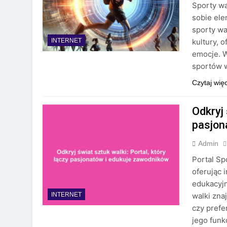
Sporty wa
sobie ele
sporty wal
kultury, 
INTERNET
emocje. W
sportów w
Czytaj wię
Odkryj 
pasjon
Admin
Portal Sp
oferując 
edukacyjn
walki zna
INTERNET
czy prefe
jego funk