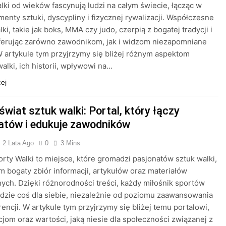
lki od wieków fascynują ludzi na całym świecie, łącząc w
menty sztuki, dyscypliny i fizycznej rywalizacji. Współczesne
ki, takie jak boks, MMA czy judo, czerpią z bogatej tradycji i
oferując zarówno zawodnikom, jak i widzom niezapomniane
 artykule tym przyjrzymy się bliżej różnym aspektom
alki, ich historii, wpływowi na…
cej
świat sztuk walki: Portal, który łączy
atów i edukuje zawodników
2 Lata Ago
0
3 Mins
orty Walki to miejsce, które gromadzi pasjonatów sztuk walki,
im bogaty zbiór informacji, artykułów oraz materiałów
ych. Dzięki różnorodności treści, każdy miłośnik sportów
jdzie coś dla siebie, niezależnie od poziomu zaawansowania
rencji. W artykule tym przyjrzymy się bliżej temu portalowi,
cjom oraz wartości, jaką niesie dla społeczności związanej z