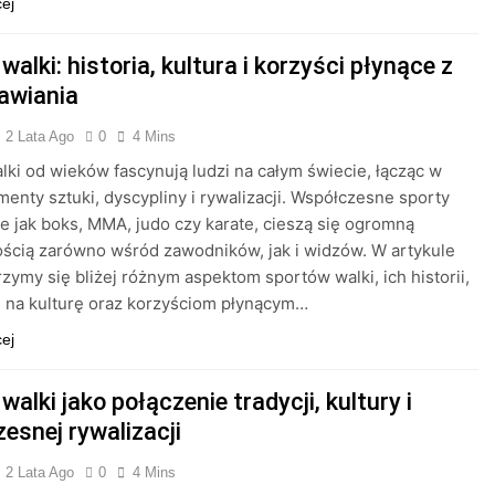
cej
walki: historia, kultura i korzyści płynące z
rawiania
2 Lata Ago
0
4 Mins
lki od wieków fascynują ludzi na całym świecie, łącząc w
menty sztuki, dyscypliny i rywalizacji. Współczesne sporty
kie jak boks, MMA, judo czy karate, cieszą się ogromną
ścią zarówno wśród zawodników, jak i widzów. W artykule
rzymy się bliżej różnym aspektom sportów walki, ich historii,
 na kulturę oraz korzyściom płynącym…
cej
walki jako połączenie tradycji, kultury i
esnej rywalizacji
2 Lata Ago
0
4 Mins