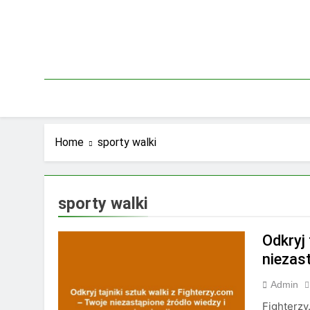
Skip
to
content
Home
sporty walki
sporty walki
Odkryj 
niezast
Admin
Fighterzy