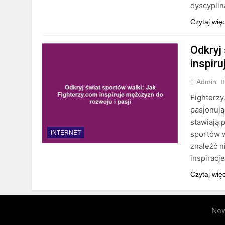
dyscypli
Czytaj wię
Odkryj
inspiru
Admin
Fighterzy
pasjonują
stawiają 
sportów w
INTERNET
znaleźć n
inspiracj
Czytaj wię
New