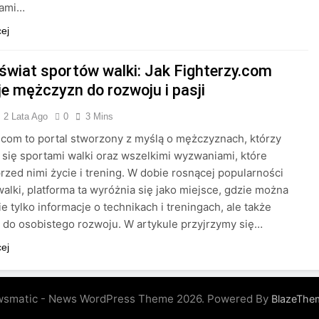
nami…
cej
 świat sportów walki: Jak Fighterzy.com
je mężczyzn do rozwoju i pasji
2 Lata Ago
0
3 Mins
.com to portal stworzony z myślą o mężczyznach, którzy
 się sportami walki oraz wszelkimi wyzwaniami, które
przed nimi życie i trening. W dobie rosnącej popularności
alki, platforma ta wyróżnia się jako miejsce, gdzie można
ie tylko informacje o technikach i treningach, ale także
e do osobistego rozwoju. W artykule przyjrzymy się…
cej
smatic - News WordPress Theme 2026. Powered By
BlazeThe