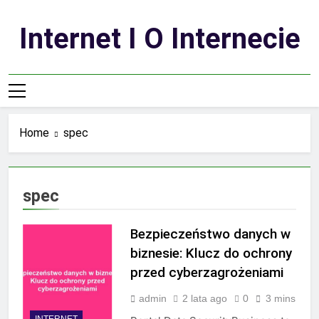
Skip
to
Internet I O Internecie
content
Home
spec
spec
Bezpieczeństwo danych w
biznesie: Klucz do ochrony
przed cyberzagrożeniami
admin
2 lata ago
0
3 mins
INTERNET