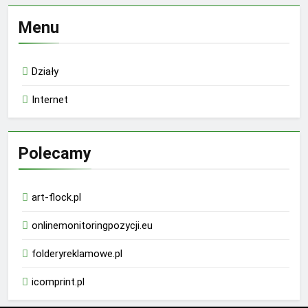
Menu
Działy
Internet
Polecamy
art-flock.pl
onlinemonitoringpozycji.eu
folderyreklamowe.pl
icomprint.pl