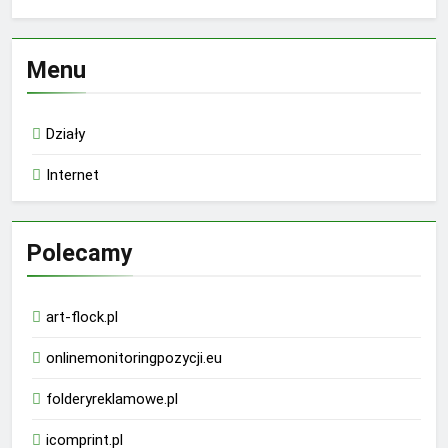
Menu
Działy
Internet
Polecamy
art-flock.pl
onlinemonitoringpozycji.eu
folderyreklamowe.pl
icomprint.pl