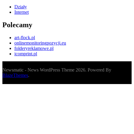
Działy
Internet
Polecamy
art-flock.pl
onlinemonitoringpozycji.eu
folderyreklamowe.pl
icomprint.pl
Newsmatic - News WordPress Theme 2026. Powered By
BlazeThemes
.