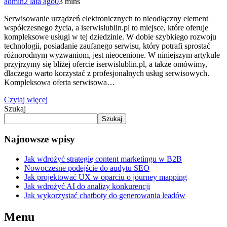
admin
2 lata ago
0
3 mins
Serwisowanie urządzeń elektronicznych to nieodłączny element
współczesnego życia, a iserwislublin.pl to miejsce, które oferuje
kompleksowe usługi w tej dziedzinie. W dobie szybkiego rozwoju
technologii, posiadanie zaufanego serwisu, który potrafi sprostać
różnorodnym wyzwaniom, jest nieocenione. W niniejszym artykule
przyjrzymy się bliżej ofercie iserwislublin.pl, a także omówimy,
dlaczego warto korzystać z profesjonalnych usług serwisowych.
Kompleksowa oferta serwisowa…
Czytaj więcej
Szukaj
Szukaj
Najnowsze wpisy
Jak wdrożyć strategię content marketingu w B2B
Nowoczesne podejście do audytu SEO
Jak projektować UX w oparciu o journey mapping
Jak wdrożyć AI do analizy konkurencji
Jak wykorzystać chatboty do generowania leadów
Menu