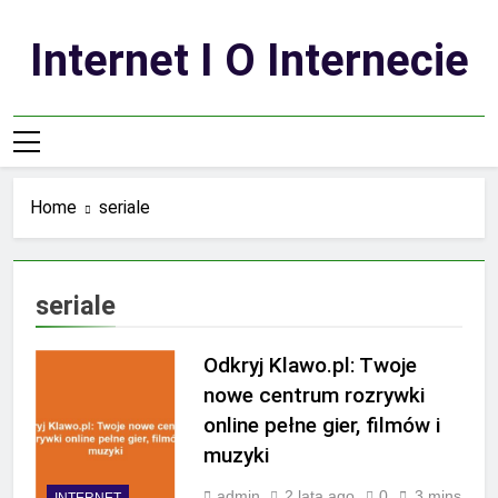
Skip
to
Internet I O Internecie
content
Home
seriale
seriale
Odkryj Klawo.pl: Twoje
nowe centrum rozrywki
online pełne gier, filmów i
muzyki
admin
2 lata ago
0
3 mins
INTERNET