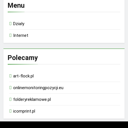
Menu
Działy
Internet
Polecamy
art-flock.pl
onlinemonitoringpozycji.eu
folderyreklamowe.pl
icomprint.pl