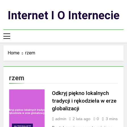
Skip
to
Internet I O Internecie
content
Home
rzem
rzem
Odkryj piękno lokalnych
tradycji i rękodzieła w erze
globalizacji
admin
2 lata ago
0
3 mins
INTERNET