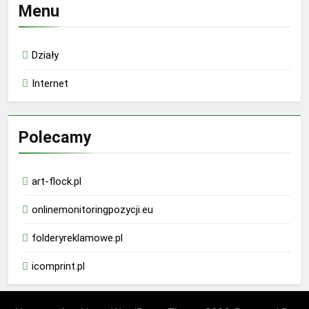
Menu
Działy
Internet
Polecamy
art-flock.pl
onlinemonitoringpozycji.eu
folderyreklamowe.pl
icomprint.pl