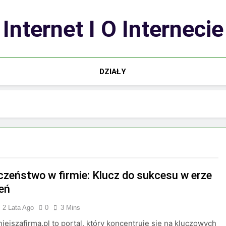
Internet I O Internecie
DZIAŁY
czeństwo w firmie: Klucz do sukcesu w erze
eń
2 Lata Ago
0
3 Mins
iejszafirma.pl to portal, który koncentruje się na kluczowych