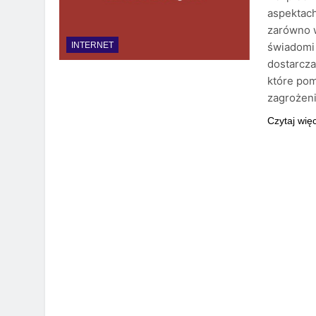
aspektach
zarówno w
świadomi 
INTERNET
dostarcza
które po
zagrożen
Czytaj wię