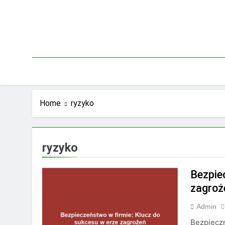
Skip
to
content
Home
ryzyko
ryzyko
Bezpie
zagroż
Admin
Bezpieczn