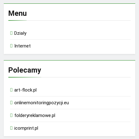
Menu
Działy
Internet
Polecamy
art-flock.pl
onlinemonitoringpozycji.eu
folderyreklamowe.pl
icomprint.pl