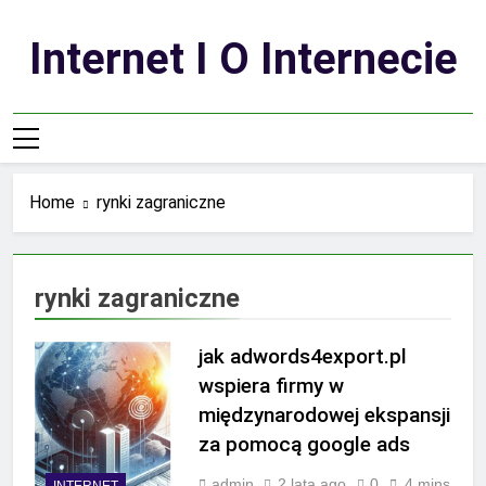
Skip
to
Internet I O Internecie
content
Home
rynki zagraniczne
rynki zagraniczne
jak adwords4export.pl
wspiera firmy w
międzynarodowej ekspansji
za pomocą google ads
admin
2 lata ago
0
4 mins
INTERNET