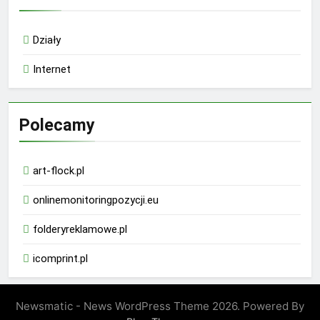
Działy
Internet
Polecamy
art-flock.pl
onlinemonitoringpozycji.eu
folderyreklamowe.pl
icomprint.pl
Newsmatic - News WordPress Theme 2026. Powered By