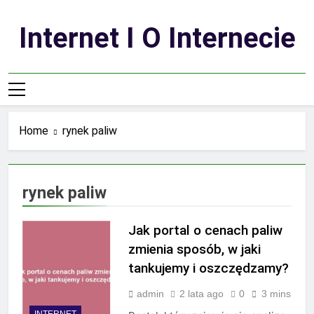
Skip
to
Internet I O Internecie
content
Home
rynek paliw
rynek paliw
Jak portal o cenach paliw
zmienia sposób, w jaki
tankujemy i oszczędzamy?
admin
2 lata ago
0
3 mins
INTERNET