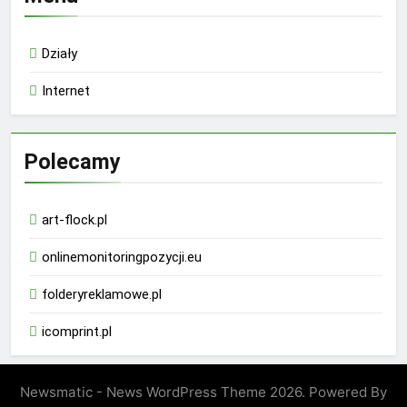
Działy
Internet
Polecamy
art-flock.pl
onlinemonitoringpozycji.eu
folderyreklamowe.pl
icomprint.pl
Newsmatic - News WordPress Theme 2026. Powered By