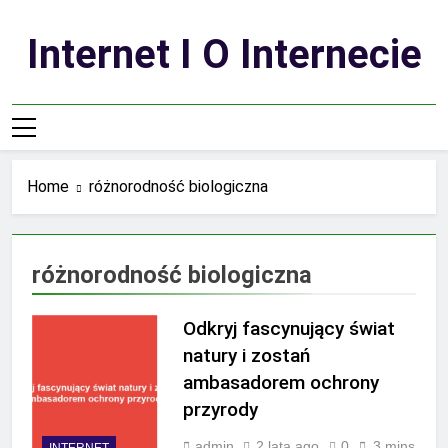
Skip
to
Internet I O Internecie
content
Home
różnorodność biologiczna
różnorodność biologiczna
Odkryj fascynujący świat
natury i zostań
ambasadorem ochrony
przyrody
admin
2 lata ago
0
3 mins
INTERNET