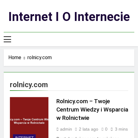
Skip
to
Internet I O Internecie
content
Home
rolnicy.com
rolnicy.com
Rolnicy.com – Twoje
Centrum Wiedzy i Wsparcia
w Rolnictwie
admin
2 lata ago
0
3 mins
INTERNET