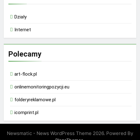
Działy
Internet
Polecamy
art-flock.pl
onlinemonitoringpozycji.eu
folderyreklamowe.pl
icomprint.pl
Newsmatic - News WordPress Theme 2026. Powered By