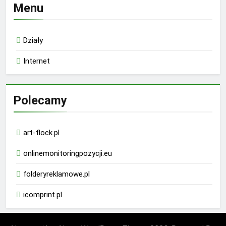
Menu
Działy
Internet
Polecamy
art-flock.pl
onlinemonitoringpozycji.eu
folderyreklamowe.pl
icomprint.pl