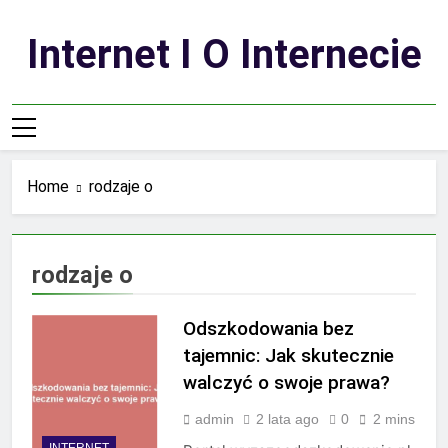
Skip
to
Internet I O Internecie
content
Home
rodzaje o
rodzaje o
Odszkodowania bez
tajemnic: Jak skutecznie
walczyć o swoje prawa?
admin
2 lata ago
0
2 mins
INTERNET