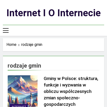
Skip
to
Internet I O Internecie
content
Home
rodzaje gmin
rodzaje gmin
Gminy w Polsce: struktura,
funkcje i wyzwania w
obliczu współczesnych
zmian społeczno-
gospodarczych
INTERNET