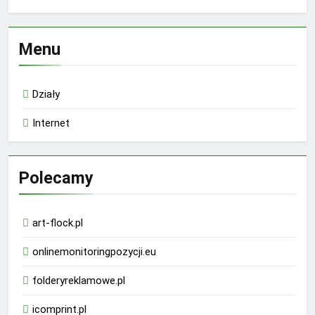
Menu
Działy
Internet
Polecamy
art-flock.pl
onlinemonitoringpozycji.eu
folderyreklamowe.pl
icomprint.pl