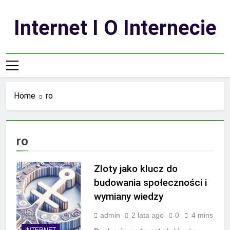
Skip
to
Internet I O Internecie
content
Home
ro
ro
Zloty jako klucz do
budowania społeczności i
wymiany wiedzy
admin
2 lata ago
0
4 mins
INTERNET