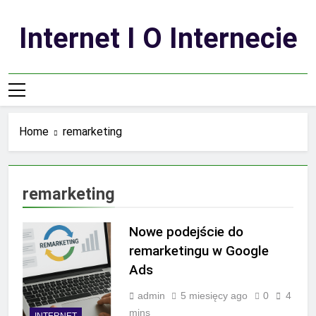
Skip
to
Internet I O Internecie
content
Home
remarketing
remarketing
Nowe podejście do
remarketingu w Google
Ads
admin
5 miesięcy ago
0
4
mins
INTERNET