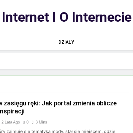
Internet I O Internecie
DZIAŁY
 zasięgu ręki: Jak portal zmienia oblicze
inspiracji
2 Lata Ago
0
3 Mins
tóry zajmuje się tematyką mody, stał się miejscem, gdzie