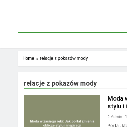
Skip
to
content
Home
relacje z pokazów mody
relacje z pokazów mody
Moda w
stylu i 
Admin
Portal, k