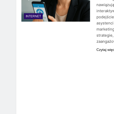
nawiązują
interakty
podejście
INTERNET
asystenci
marketin
strategie
zaangażo
Czytaj wię