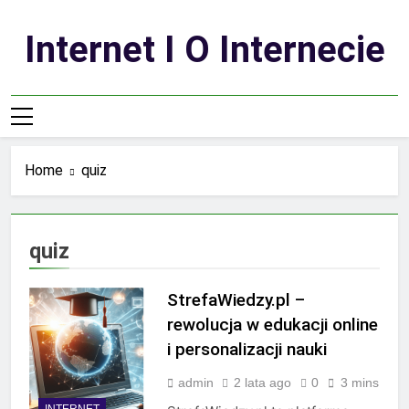
Skip
to
Internet I O Internecie
content
Home
quiz
quiz
StrefaWiedzy.pl –
rewolucja w edukacji online
i personalizacji nauki
admin
2 lata ago
0
3 mins
INTERNET