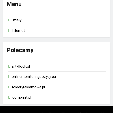
Menu
Działy
Internet
Polecamy
art-flock.pl
onlinemonitoringpozycji.eu
folderyreklamowe.pl
icomprint.pl