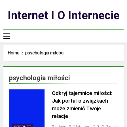
Skip
to
Internet I O Internecie
content
Home
psychologia miłości
psychologia miłości
Odkryj tajemnice miłości:
Jak portal o związkach
może zmienić Twoje
relacje
admin
2 lata ago
0
3 mins
INTERNET