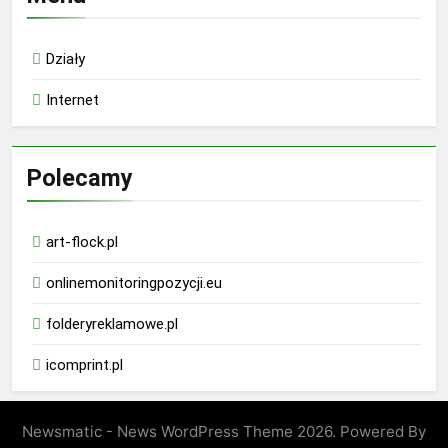
Działy
Internet
Polecamy
art-flock.pl
onlinemonitoringpozycji.eu
folderyreklamowe.pl
icomprint.pl
Newsmatic - News WordPress Theme 2026. Powered By