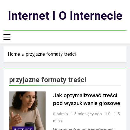
Skip
to
Internet I O Internecie
content
Home
przyjazne formaty treści
przyjazne formaty treści
Jak optymalizować treści
pod wyszukiwanie głosowe
admin
8 miesięcy ago
0
5
mins
W erze cyfrowej transformacji
INTERNET