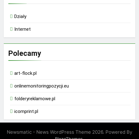
Działy
Internet
Polecamy
art-flock.pl
onlinemonitoringpozycji.eu
folderyreklamowe.pl
icomprint.pl
Newsmatic - News WordPress Theme 2026. Powered By
.
BlazeThemes