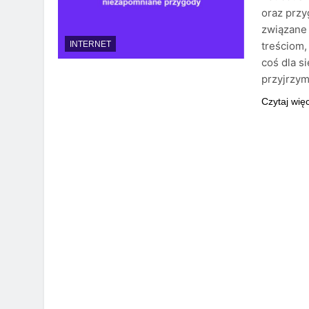
oraz prz
związane 
treściom,
INTERNET
coś dla s
przyjrzym
Czytaj wię