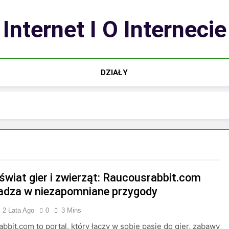
Internet I O Internecie
DZIAŁY
 świat gier i zwierząt: Raucousrabbit.com
dza w niezapomniane przygody
2 Lata Ago
0
3 Mins
bbit.com to portal, który łączy w sobie pasję do gier, zabawy