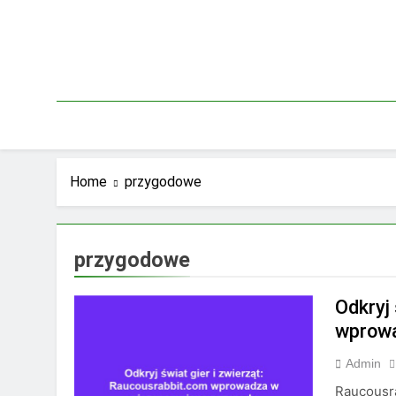
Skip
to
content
Home
przygodowe
przygodowe
Odkryj
wprowa
Admin
Raucousra