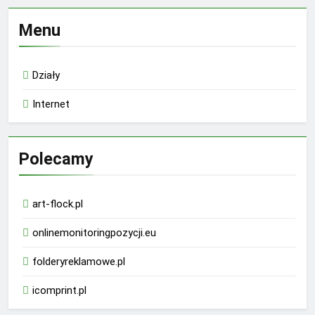
Menu
Działy
Internet
Polecamy
art-flock.pl
onlinemonitoringpozycji.eu
folderyreklamowe.pl
icomprint.pl