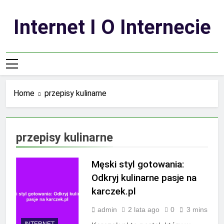
Skip
to
Internet I O Internecie
content
Home
przepisy kulinarne
przepisy kulinarne
Męski styl gotowania:
Odkryj kulinarne pasje na
karczek.pl
admin
2 lata ago
0
3 mins
INTERNET