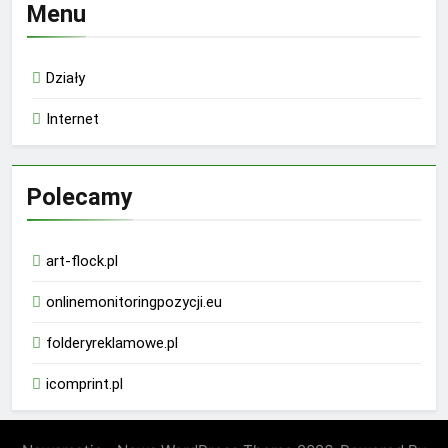
Menu
Działy
Internet
Polecamy
art-flock.pl
onlinemonitoringpozycji.eu
folderyreklamowe.pl
icomprint.pl