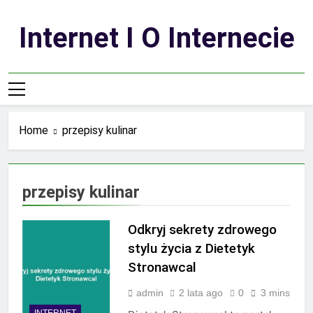
Skip
to
Internet I O Internecie
content
Home
przepisy kulinar
przepisy kulinar
Odkryj sekrety zdrowego
stylu życia z Dietetyk
Stronawcal
admin
2 lata ago
0
3 mins
INTERNET