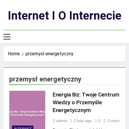
Skip
to
Internet I O Internecie
content
Home
przemysł energetyczny
przemysł energetyczny
Energia Biz: Twoje Centrum
Wiedzy o Przemyśle
Energetycznym
admin
2 lata ago
0
3 mins
INTERNET