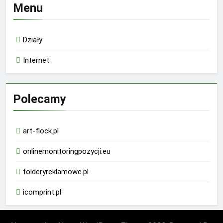
Menu
Działy
Internet
Polecamy
art-flock.pl
onlinemonitoringpozycji.eu
folderyreklamowe.pl
icomprint.pl