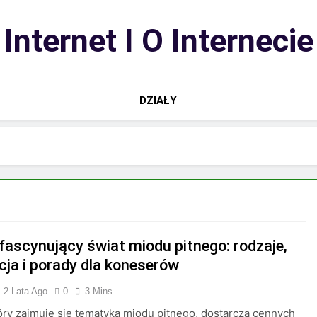
Internet I O Internecie
DZIAŁY
 fascynujący świat miodu pitnego: rodzaje,
cja i porady dla koneserów
2 Lata Ago
0
3 Mins
tóry zajmuje się tematyką miodu pitnego, dostarcza cennych