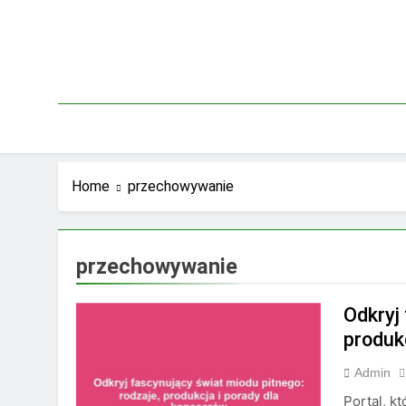
Skip
to
content
Home
przechowywanie
przechowywanie
Odkryj
produk
Admin
Portal, k