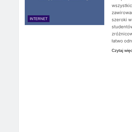
wszystkic
zawirowan
szeroki w
INTERNET
studentów
zróżnicow
łatwo odn
Czytaj wię