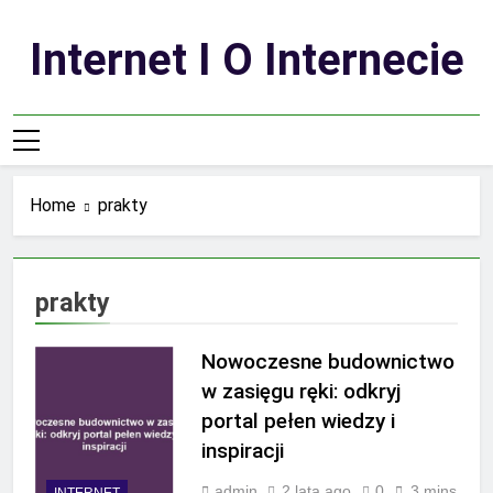
Skip
to
Internet I O Internecie
content
Home
prakty
prakty
Nowoczesne budownictwo
w zasięgu ręki: odkryj
portal pełen wiedzy i
inspiracji
admin
2 lata ago
0
3 mins
INTERNET