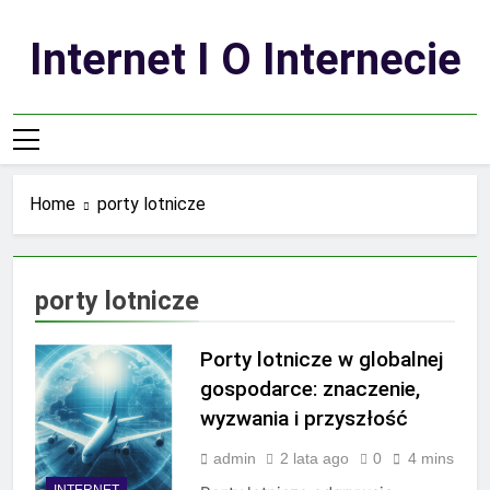
Skip
to
Internet I O Internecie
content
Home
porty lotnicze
porty lotnicze
Porty lotnicze w globalnej
gospodarce: znaczenie,
wyzwania i przyszłość
admin
2 lata ago
0
4 mins
INTERNET