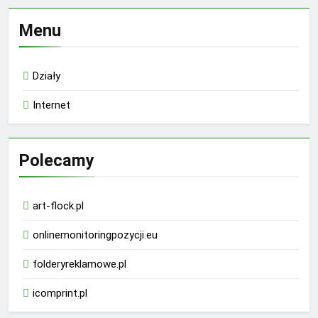
Menu
Działy
Internet
Polecamy
art-flock.pl
onlinemonitoringpozycji.eu
folderyreklamowe.pl
icomprint.pl