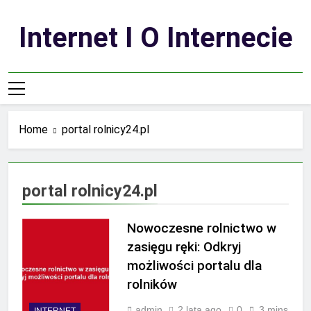
Skip
to
Internet I O Internecie
content
Home
portal rolnicy24.pl
portal rolnicy24.pl
Nowoczesne rolnictwo w
zasięgu ręki: Odkryj
możliwości portalu dla
rolników
admin
2 lata ago
0
3 mins
INTERNET