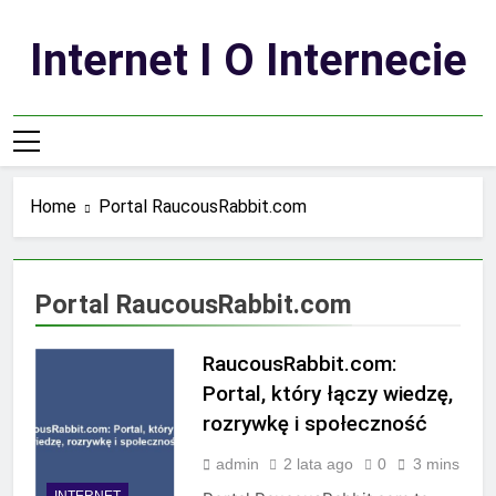
Skip
to
Internet I O Internecie
content
Home
Portal RaucousRabbit.com
Portal RaucousRabbit.com
RaucousRabbit.com:
Portal, który łączy wiedzę,
rozrywkę i społeczność
admin
2 lata ago
0
3 mins
INTERNET