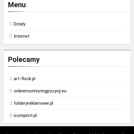
Menu
Działy
Internet
Polecamy
art-flock.pl
onlinemonitoringpozycji.eu
folderyreklamowe.pl
icomprint.pl