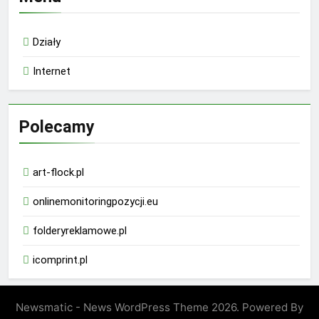
Działy
Internet
Polecamy
art-flock.pl
onlinemonitoringpozycji.eu
folderyreklamowe.pl
icomprint.pl
Newsmatic - News WordPress Theme 2026. Powered By