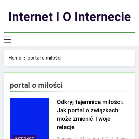
Skip
to
Internet I O Internecie
content
Home
portal o miłości
portal o miłości
Odkryj tajemnice miłości:
Jak portal o związkach
może zmienić Twoje
relacje
admin
2 lata ago
0
3 mins
INTERNET