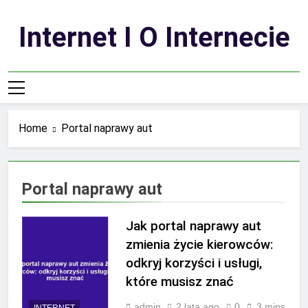
Skip
to
Internet I O Internecie
content
Home
Portal naprawy aut
Portal naprawy aut
Jak portal naprawy aut
zmienia życie kierowców:
odkryj korzyści i usługi,
które musisz znać
admin
2 lata ago
0
3 mins
INTERNET