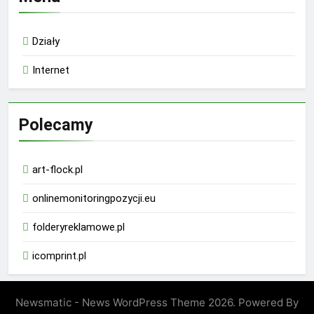
Działy
Internet
Polecamy
art-flock.pl
onlinemonitoringpozycji.eu
folderyreklamowe.pl
icomprint.pl
Newsmatic - News WordPress Theme 2026. Powered By