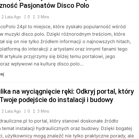
zność Pasjonatów Disco Polo
2 Lata Ago
0
3 Mins
scoPolo 24pl to miejsce, które zyskało popularność wśród
w muzyki disco polo. Dzięki różnorodnym treściom, które
stał się on nie tylko źródłem informacji o najnowszych hitach,
 platformą do interakcji z artystami oraz innymi fanami tego
W artykule przyjrzymy się bliżej temu portalowi, jego
oraz wpływowi na kulturę disco polo…
cej
ika na wyciągnięcie ręki: Odkryj portal, który
Twoje podejście do instalacji i budowy
2 Lata Ago
0
3 Mins
drauliczne.pl to portal, który stanowi doskonałe źródło
 temat instalacji hydraulicznych oraz budowy. Dzięki bogatej
i, użytkownicy mogą znaleźć nie tylko praktyczne porady, ale