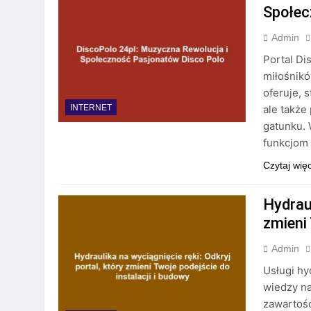
Społec
Admin
Portal Di
miłośnikó
oferuje, 
ale także
INTERNET
gatunku. 
funkcjom 
Czytaj wię
Hydraul
zmieni 
Admin
Usługi hy
wiedzy na
zawartośc