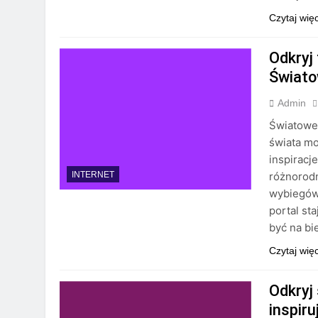
Czytaj wię
Odkryj
Światow
Admin
ŚwiatoweM
świata mo
inspiracj
różnorodn
INTERNET
wybiegów,
portal st
być na bi
Czytaj wię
Odkryj
inspiru