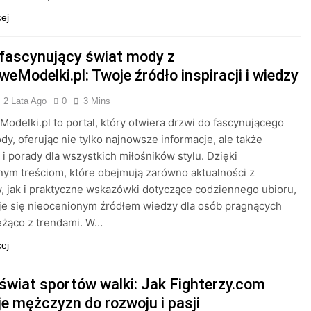
cej
 fascynujący świat mody z
eModelki.pl: Twoje źródło inspiracji i wiedzy
2 Lata Ago
0
3 Mins
odelki.pl to portal, który otwiera drzwi do fascynującego
dy, oferując nie tylko najnowsze informacje, ale także
e i porady dla wszystkich miłośników stylu. Dzięki
ym treściom, które obejmują zarówno aktualności z
 jak i praktyczne wskazówki dotyczące codziennego ubioru,
aje się nieocenionym źródłem wiedzy dla osób pragnących
eżąco z trendami. W…
cej
 świat sportów walki: Jak Fighterzy.com
je mężczyzn do rozwoju i pasji