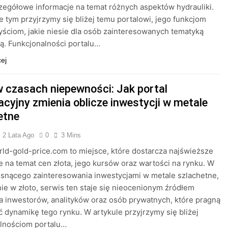
zegółowe informacje na temat różnych aspektów hydrauliki.
e tym przyjrzymy się bliżej temu portalowi, jego funkcjom
yściom, jakie niesie dla osób zainteresowanych tematyką
. Funkcjonalności portalu…
cej
w czasach niepewności: Jak portal
acyjny zmienia oblicze inwestycji w metale
etne
2 Lata Ago
0
3 Mins
rld-gold-price.com to miejsce, które dostarcza najświeższe
e na temat cen złota, jego kursów oraz wartości na rynku. W
osnącego zainteresowania inwestycjami w metale szlachetne,
ie w złoto, serwis ten staje się nieocenionym źródłem
a inwestorów, analityków oraz osób prywatnych, które pragną
 dynamikę tego rynku. W artykule przyjrzymy się bliżej
alnościom portalu…