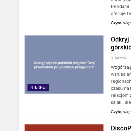
trendami 
oferuje t
Czytaj wię
Odkryj
górski
Admin
Wzgórza.p
wzniesień
regionach
czasu na 
INTERNET
relacjom 
szlaki, a
Czytaj wię
DiscoP