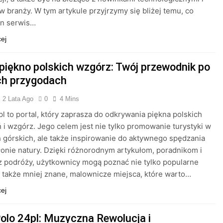
w branży. W tym artykule przyjrzymy się bliżej temu, co
en serwis…
cej
 piękno polskich wzgórz: Twój przewodnik po
ch przygodach
2 Lata Ago
0
4 Mins
l to portal, który zaprasza do odkrywania piękna polskich
 i wzgórz. Jego celem jest nie tylko promowanie turystyki w
 górskich, ale także inspirowanie do aktywnego spędzania
łonie natury. Dzięki różnorodnym artykułom, poradnikom i
z podróży, użytkownicy mogą poznać nie tylko popularne
le także mniej znane, malownicze miejsca, które warto…
cej
olo 24pl: Muzyczna Rewolucja i