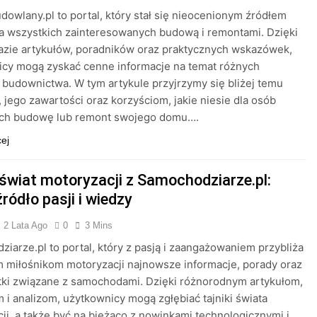
owlany.pl to portal, który stał się nieocenionym źródłem
a wszystkich zainteresowanych budową i remontami. Dzięki
azie artykułów, poradników oraz praktycznych wskazówek,
icy mogą zyskać cenne informacje na temat różnych
budownictwa. W tym artykule przyjrzymy się bliżej temu
, jego zawartości oraz korzyściom, jakie niesie dla osób
ych budowę lub remont swojego domu….
cej
 świat motoryzacji z Samochodziarze.pl:
ródło pasji i wiedzy
2 Lata Ago
0
3 Mins
iarze.pl to portal, który z pasją i zaangażowaniem przybliża
 miłośnikom motoryzacji najnowsze informacje, porady oraz
tki związane z samochodami. Dzięki różnorodnym artykułom,
 i analizom, użytkownicy mogą zgłębiać tajniki świata
ji, a także być na bieżąco z nowinkami technologicznymi i