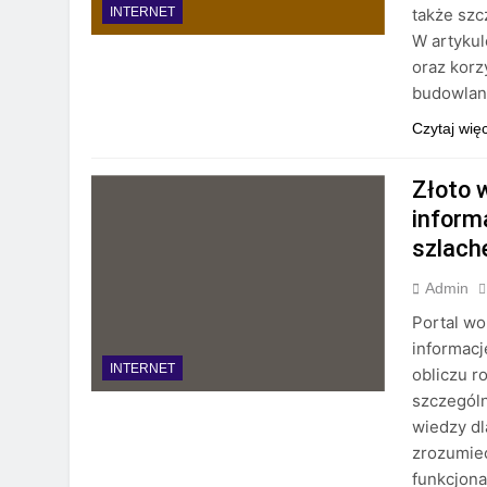
także szc
INTERNET
W artykul
oraz korz
budowlaną
Czytaj wię
Złoto 
inform
szlach
Admin
Portal wo
informacj
INTERNET
obliczu r
szczególn
wiedzy dl
zrozumieć
funkcjon