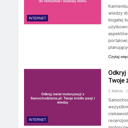
Kamienbud
wiedzy dl
INTERNET
bogatej b
użytkown
aspektów 
portalowi
planując
Czytaj wię
Odkryj
Twoje ź
Admin
Samochodz
wszystkim
ciekawos
recenzjom
INTERNET
motoryzac