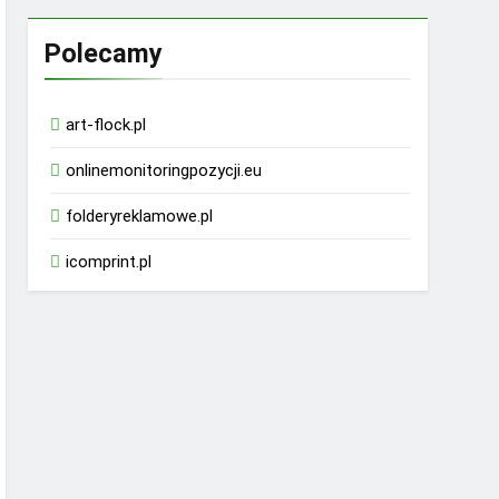
Polecamy
art-flock.pl
onlinemonitoringpozycji.eu
folderyreklamowe.pl
icomprint.pl